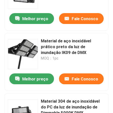
SOBRE E.U.
Melhor preço
Fale Conosco
Excursão da fábrica
Material de aço inoxidável
Controle da qualidade
prático preto da luz de
inundação IK09 de DMX
MOQ：1pc
Peça umas citações
Luzes da corte do esporte do diodo emissor de luz
Melhor preço
Fale Conosco
LUZ DO ESTÁDIO DO DIODO EMISSOR DE LUZ
Material 304 de aço inoxidável
do PC da luz de inundação de
Luz de inundação exterior do diodo emissor de luz
Dimmable 5000K DMX