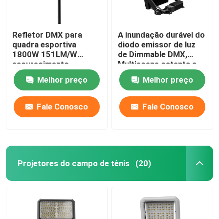
Refletor DMX para
A inundação durável do
quadra esportiva
diodo emissor de luz
1800W 151LM/W
de Dimmable DMX,
escurecimento
Multiscene ostenta a
altamente eficiente
iluminação da corte
Melhor preço
Melhor preço
Fale Conosco
Fale Conosco
Projetores do campo de tênis
(20)