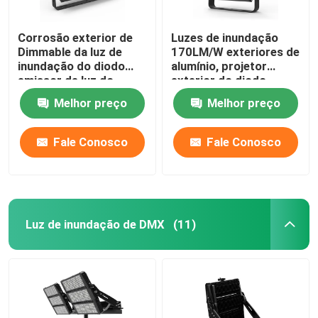
Corrosão exterior de
Luzes de inundação
Dimmable da luz de
170LM/W exteriores de
inundação do diodo
alumínio, projetor
emissor de luz do
exterior do diodo
quintal IP65 anti
emissor de luz de
Melhor preço
Melhor preço
Multiscene
Fale Conosco
Fale Conosco
Luz de inundação de DMX
(11)