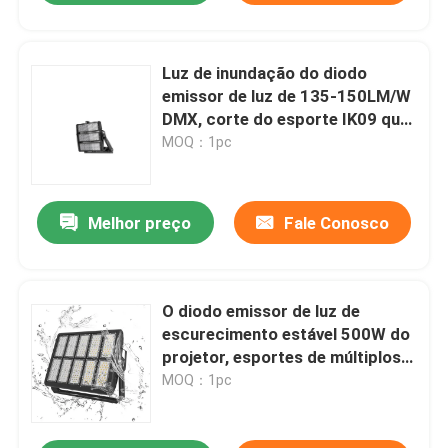
Luz de inundação do diodo
emissor de luz de 135-150LM/W
DMX, corte do esporte IK09 que
ilumina o diodo emissor de luz
MOQ：1pc
Melhor preço
Fale Conosco
O diodo emissor de luz de
escurecimento estável 500W do
projetor, esportes de múltiplos
propósitos coloca luzes de
MOQ：1pc
inundação