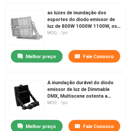
as luzes de inundação dos
esportes do diodo emissor de
luz de 800W 1000W 1100W, os
esportes de alumínio colocam a
MOQ：1pc
iluminação
Melhor preço
Fale Conosco
A inundação durável do diodo
emissor de luz de Dimmable
DMX, Multiscene ostenta a
iluminação da corte
MOQ：1pc
Melhor preço
Fale Conosco