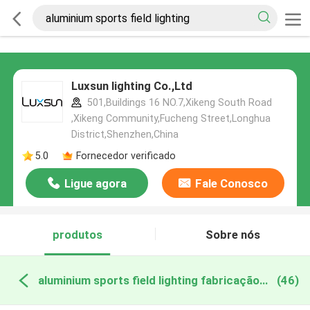
Luxsun lighting Co.,Ltd
501,Buildings 16 NO.7,Xikeng South Road
,Xikeng Community,Fucheng Street,Longhua
District,Shenzhen,China
5.0
Fornecedor verificado
Ligue agora
Fale Conosco
produtos
Sobre nós
aluminium sports field lighting fabricação online
(46)