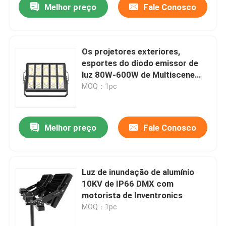
Melhor preço
Fale Conosco
Os projetores exteriores,
esportes do diodo emissor de
luz 80W-600W de Multiscene
colocam luzes de inundação do
MOQ：1pc
diodo emissor de luz
Melhor preço
Fale Conosco
Luz de inundação de alumínio
10KV de IP66 DMX com
motorista de Inventronics
MOQ：1pc