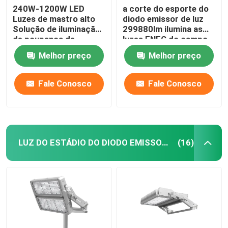
240W-1200W LED
a corte do esporte do
Luzes de mastro alto
diodo emissor de luz
Solução de iluminação
299880lm ilumina as
de poupança de
luzes ENEC do campo
energia
de tênis do diodo
Melhor preço
Melhor preço
emissor de luz
Fale Conosco
Fale Conosco
LUZ DO ESTÁDIO DO DIODO EMISSOR DE LUZ
(16)