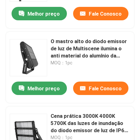
Melhor preço
Fale Conosco
O mastro alto do diodo emissor
de luz de Multiscene ilumina o
anti material do alumínio da
corrosão
MOQ：1pc
Melhor preço
Fale Conosco
Lar
Cena prática 3000K 4000K
Produtos
5700K das luzes de inundação
do diodo emissor de luz de IP66
DMX multi
vídeos
MOQ：1pc