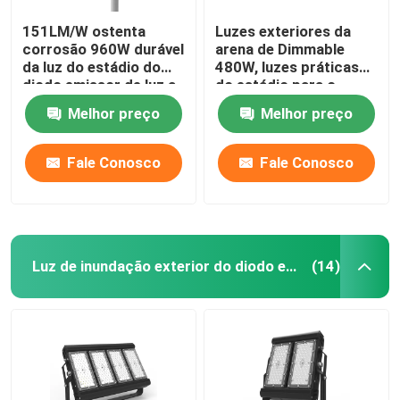
151LM/W ostenta
Luzes exteriores da
corrosão 960W durável
arena de Dimmable
da luz do estádio do
480W, luzes práticas
diodo emissor de luz a
do estádio para o
anti
quintal
Melhor preço
Melhor preço
Fale Conosco
Fale Conosco
Luz de inundação exterior do diodo emissor de luz
(14)