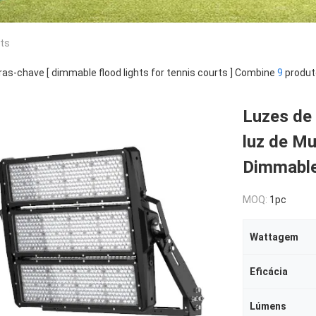
rts
ras-chave [ dimmable flood lights for tennis courts ] Combine
9
produt
Luzes de
luz de Mu
Dimmable
MOQ:
1pc
Wattagem
Eficácia
Lúmens