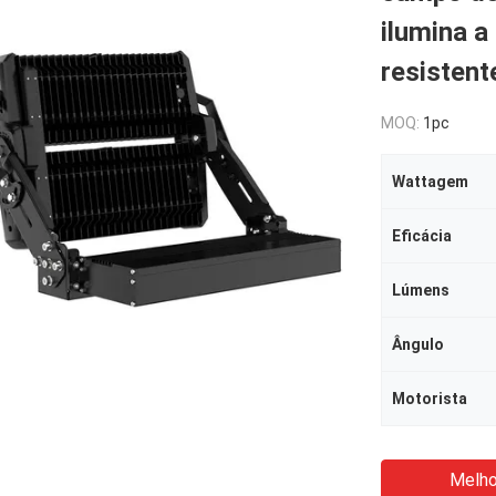
ilumina a
resistent
MOQ:
1pc
Wattagem
Eficácia
Lúmens
Ângulo
Motorista
Melho