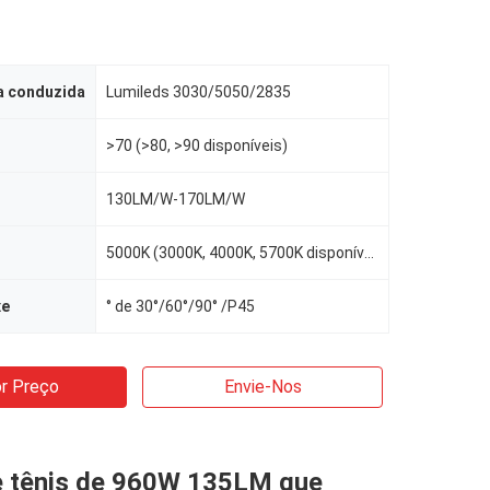
a conduzida
Lumileds 3030/5050/2835
>70 (>80, >90 disponíveis)
130LM/W-170LM/W
5000K (3000K, 4000K, 5700K disponíveis)
xe
° de 30°/60°/90° /P45
r Preço
Envie-Nos
 tênis de 960W 135LM que