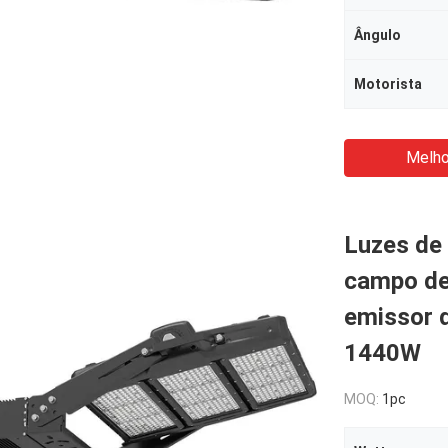
Ângulo
Motorista
Melho
Luzes de 
campo de 
emissor d
1440W
MOQ:
1pc