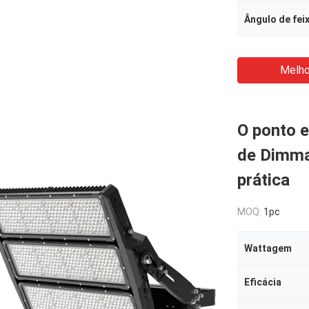
Ângulo de fei
Melho
O ponto e
de Dimma
prática
MOQ:
1pc
Wattagem
Eficácia