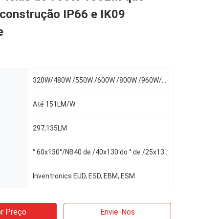
 construção IP66 e IK09
e
320W/480W /550W /600W /800W /960W/1100W
Até 151LM/W
297,135LM
° 60x130°/NB40 de /40x130 do ° de /25x130 do ° de 12°/16°/30° /60
Inventronics EUD, ESD, EBM, ESM
r Preço
Envie-Nos