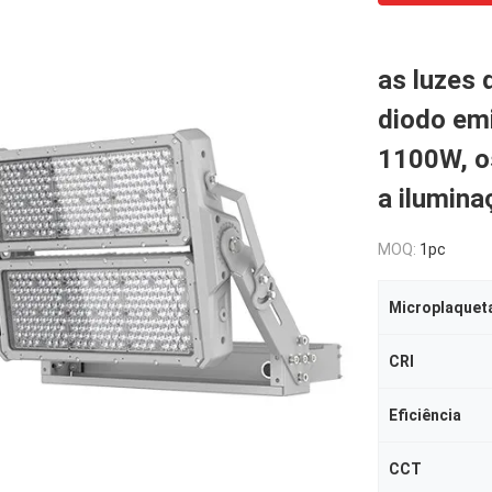
as luzes 
diodo em
1100W, o
a ilumina
MOQ:
1pc
Microplaquet
CRI
Eficiência
CCT