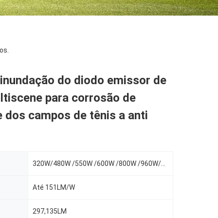
os.
 inundação do diodo emissor de
ltiscene para corrosão de
 dos campos de tênis a anti
320W/480W /550W /600W /800W /960W/1100W
Até 151LM/W
297,135LM