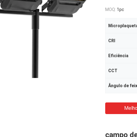
MOQ:
1pc
Microplaquet
CRI
Eficiência
CCT
Ângulo de fei
Melho
campo de