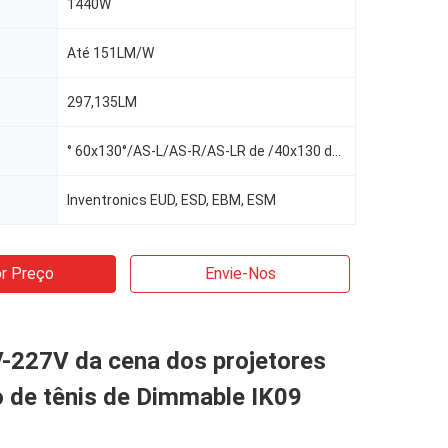
1440W
Até 151LM/W
297,135LM
° 60x130°/AS-L/AS-R/AS-LR de /40x130 do ° de /25x130 do ° de 12°/16°/30° /60
Inventronics EUD, ESD, EBM, ESM
r Preço
Envie-Nos
V-227V da cena dos projetores
 de tênis de Dimmable IK09