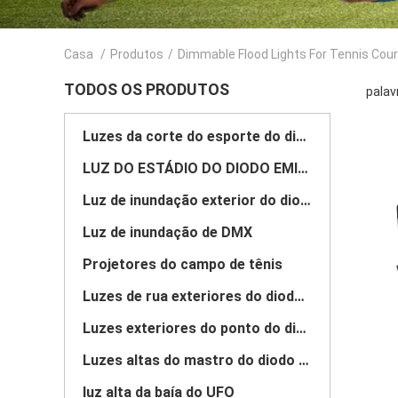
Casa
/
Produtos
/
Dimmable Flood Lights For Tennis Cou
TODOS OS PRODUTOS
palav
Luzes da corte do esporte do diodo emissor de luz
LUZ DO ESTÁDIO DO DIODO EMISSOR DE LUZ
Luz de inundação exterior do diodo emissor de luz
Luz de inundação de DMX
Projetores do campo de tênis
Luzes de rua exteriores do diodo emissor de luz
Luzes exteriores do ponto do diodo emissor de luz
Luzes altas do mastro do diodo emissor de luz
luz alta da baía do UFO