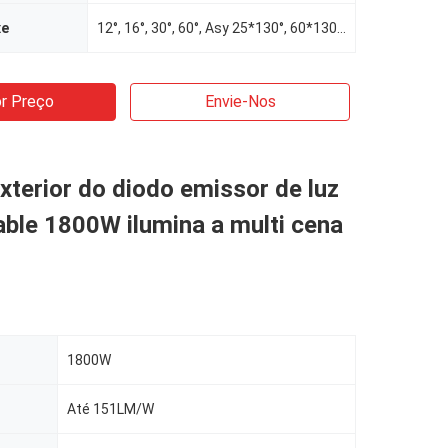
xe
12°, 16°, 30°, 60°, Asy 25*130°, 60*130°, 40*130°, NB40
r Preço
Envie-Nos
xterior do diodo emissor de luz
ble 1800W ilumina a multi cena
1800W
Até 151LM/W