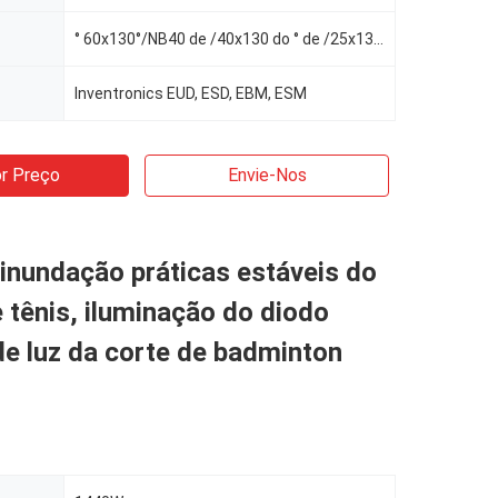
° 60x130°/NB40 de /40x130 do ° de /25x130 do ° de 12°/16°/30° /60
Inventronics EUD, ESD, EBM, ESM
r Preço
Envie-Nos
inundação práticas estáveis do
tênis, iluminação do diodo
e luz da corte de badminton