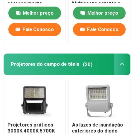
escurecimento
Multiscene ostenta a
altamente eficiente
iluminação da corte
Melhor preço
Melhor preço
Luzes de área LED exteriores
Fale Conosco
Fale Conosco
Projetores do campo de tênis
(20)
Projetores práticos
As luzes de inundação
3000K 4000K 5700K
exteriores do diodo