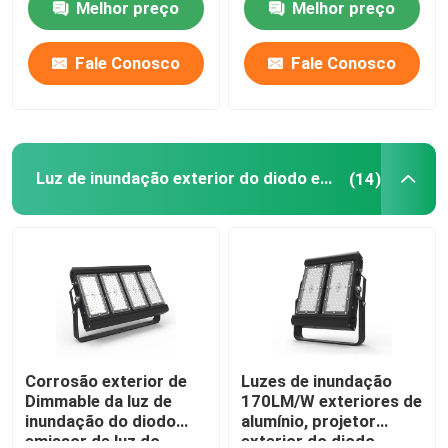
Melhor preço
Melhor preço
SOBRE E.U.
Fale Conosco
Fale Conosco
Excursão da fábrica
Luz de inundação exterior do diodo emissor de luz
(14)
Controle da qualidade
Peça umas citações
Luzes da corte do esporte do diodo emissor de luz
LUZ DO ESTÁDIO DO DIODO EMISSOR DE LUZ
Corrosão exterior de
Luzes de inundação
Dimmable da luz de
170LM/W exteriores de
inundação do diodo
alumínio, projetor
Luz de inundação exterior do diodo emissor de luz
emissor de luz do
exterior do diodo