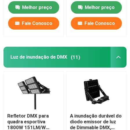
quintal IP65 anti
emissor de luz de
Melhor preço
Melhor preço
Multiscene
Luz de inundação de DMX
Fale Conosco
Fale Conosco
Projetores do campo de tênis
Luzes de rua exteriores do diodo emissor de luz
Luz de inundação de DMX
(11)
Luzes exteriores do ponto do diodo emissor de luz
Luzes altas do mastro do diodo emissor de luz
luz alta da baía do UFO
Refletor DMX para
A inundação durável do
quadra esportiva
diodo emissor de luz
Luzes altas lineares da baía do diodo emissor de luz
1800W 151LM/W
de Dimmable DMX,