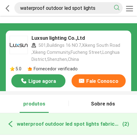
Luxsun lighting Co.,Ltd
501,Buildings 16 NO.7,Xikeng South Road
,Xikeng Community,Fucheng Street,Longhua
District,Shenzhen,China
5.0
Fornecedor verificado
Ligue agora
Fale Conosco
produtos
Sobre nós
waterproof outdoor led spot lights fabricação online
(2)