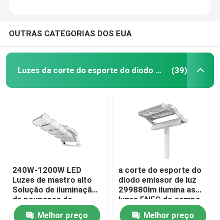
OUTRAS CATEGORIAS DOS EUA
Luzes da corte do esporte do diodo emissor de luz
(39)
240W-1200W LED
a corte do esporte do
Luzes de mastro alto
diodo emissor de luz
Solução de iluminação
299880lm ilumina as
de poupança de
luzes ENEC do campo
energia
de tênis do diodo
Melhor preço
Melhor preço
emissor de luz