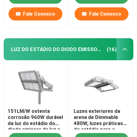
Fale Conosco
Fale Conosco
LUZ DO ESTÁDIO DO DIODO EMISSOR DE LUZ
(16)
Lar
151LM/W ostenta
Luzes exteriores da
Produtos
corrosão 960W durável
arena de Dimmable
da luz do estádio do
480W, luzes práticas
diodo emissor de luz a
do estádio para o
vídeos
anti
quintal