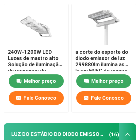
SOBRE E.U.
Excursão da fábrica
240W-1200W LED
a corte do esporte do
Controle da qualidade
Luzes de mastro alto
diodo emissor de luz
Solução de iluminação
299880lm ilumina as
de poupança de
luzes ENEC do campo
energia
de tênis do diodo
Peça umas citações
Melhor preço
Melhor preço
emissor de luz
Luzes da corte do esporte do diodo emissor de luz
Fale Conosco
Fale Conosco
LUZ DO ESTÁDIO DO DIODO EMISSOR DE LUZ
LUZ DO ESTÁDIO DO DIODO EMISSOR DE LUZ
(16)
Luz de inundação exterior do diodo emissor de luz