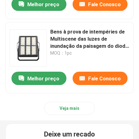
Melhor preço
Fale Conosco
Bens à prova de intempéries de
Multiscene das luzes de
inundação da paisagem do diodo
emissor de luz IP67
MOQ：1pc
Melhor preço
Fale Conosco
Veja mais
Deixe um recado