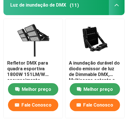
Luz de inundação de DMX
(11)
Refletor DMX para
A inundação durável do
quadra esportiva
diodo emissor de luz
1800W 151LM/W
de Dimmable DMX,
escurecimento
Multiscene ostenta a
altamente eficiente
iluminação da corte
Melhor preço
Melhor preço
Fale Conosco
Fale Conosco