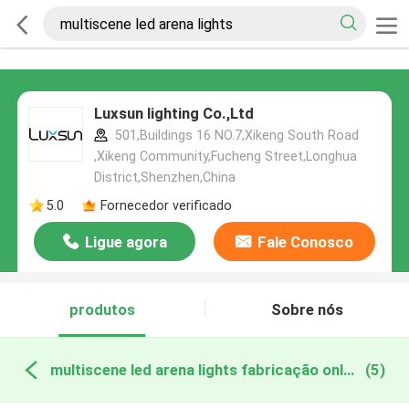
Luxsun lighting Co.,Ltd
501,Buildings 16 NO.7,Xikeng South Road
,Xikeng Community,Fucheng Street,Longhua
District,Shenzhen,China
5.0
Fornecedor verificado
Ligue agora
Fale Conosco
produtos
Sobre nós
multiscene led arena lights fabricação online
(5)