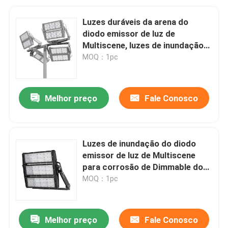
Luzes duráveis da arena do
diodo emissor de luz de
Multiscene, luzes de inundação
de DMX para o passo de futebol
MOQ：1pc
Melhor preço
Fale Conosco
Luzes de inundação do diodo
emissor de luz de Multiscene
para corrosão de Dimmable dos
campos de tênis a anti
MOQ：1pc
Melhor preço
Fale Conosco