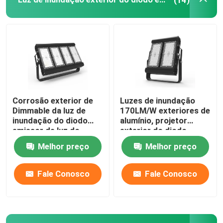
Luzes de área LED exteriores
Corrosão exterior de
Luzes de inundação
Dimmable da luz de
170LM/W exteriores de
inundação do diodo
alumínio, projetor
emissor de luz do
exterior do diodo
quintal IP65 anti
emissor de luz de
Melhor preço
Melhor preço
Multiscene
Fale Conosco
Fale Conosco