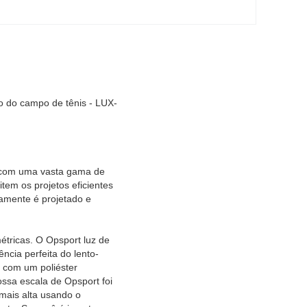
ão do campo de tênis - LUX-
el com uma vasta gama de
tem os projetos eficientes
tamente é projetado e
étricas. O Opsport luz de
cia perfeita do lento-
 com um poliéster
ossa escala de Opsport foi
mais alta usando o