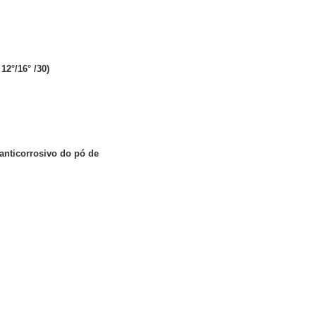
12°/16° /30)
 anticorrosivo do pó de