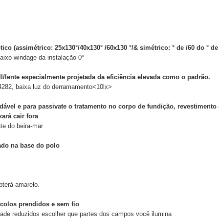
ico (assimétrico: 25x130°/40x130° /60x130 °/& simétrico: ° de /60 do ° de 
baixo windage da instalação 0°
ll
/lente especialmente projetada da eficiência elevada como o padrão.
S4282,
baixa luz do derramamento
<10lx>
idável e para passivate o tratamento no corpo de fundição, revestimento
ará cair fora
te do beira-mar
ado na base do polo
bterá amarelo.
olos prendidos e sem fio
ade reduzidos escolher que partes dos campos você ilumina