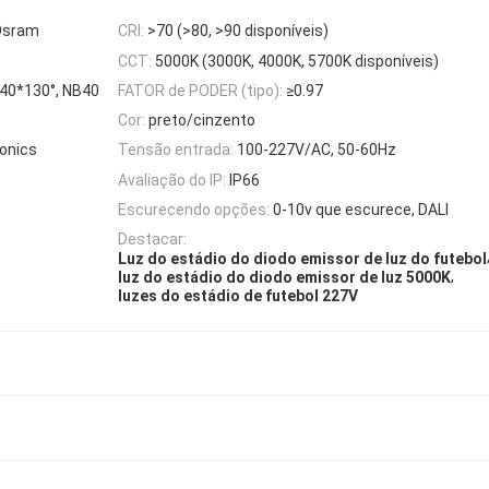
/Osram
CRI:
>70 (>80, >90 disponíveis)
CCT:
5000K (3000K, 4000K, 5700K disponíveis)
, 40*130°, NB40
FATOR de PODER (tipo):
≥0.97
Cor:
preto/cinzento
ronics
Tensão entrada:
100-227V/AC, 50-60Hz
Avaliação do IP:
IP66
Escurecendo opções:
0-10v que escurece, DALI
Destacar:
Luz do estádio do diodo emissor de luz do futebol
,
luz do estádio do diodo emissor de luz 5000K
luzes do estádio de futebol 227V