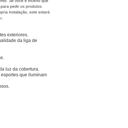
to. Se você é incerto que
para pedir os produtos
ria instalação, este estará
u.
es exteriores.
ualidade da liga de
e.
da luz da cobertura.
s esportes que iluminam
osos.