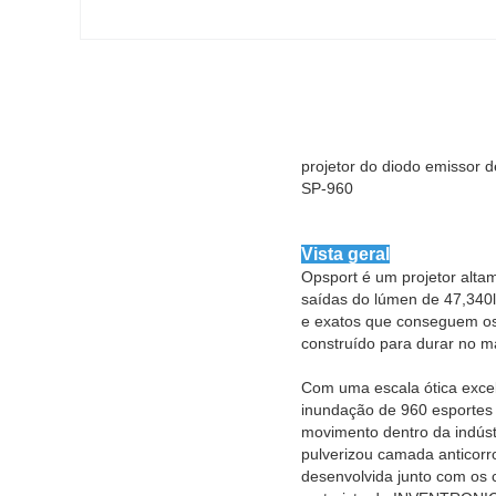
projetor do diodo emissor d
SP-960
Vista geral
Opsport é um projetor alta
saídas do lúmen de 47,340lm
e exatos que conseguem os 
construído para durar no m
Com uma escala ótica excel
inundação de 960 esportes 
movimento dentro da indúst
pulverizou camada anticorro
desenvolvida junto com os 