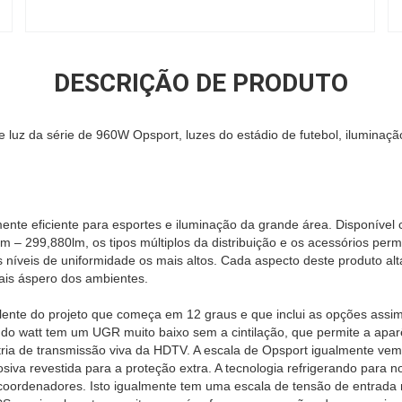
DESCRIÇÃO DE PRODUTO
e luz da série de 960W Opsport, luzes do estádio de futebol, iluminaç
mente eficiente para esportes e iluminação da grande área. Disponív
 – 299,880lm, os tipos múltiplos da distribuição e os acessórios permi
níveis de uniformidade os mais altos. Cada aspecto deste produto al
ais áspero dos ambientes.
ente do projeto que começa em 12 graus e que inclui as opções assim
do watt tem um UGR muito baixo sem a cintilação, que permite a aparên
ria de transmissão viva da HDTV. A escala de Opsport igualmente vem
siva revestida para a proteção extra. A tecnologia refrigerando para n
coordenadores. Isto igualmente tem uma escala de tensão de entrada 