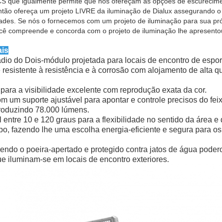
 que igualmente permite que nós ofereçam as opções de escurecimen
ntão ofereça um projeto LIVRE da iluminação de Dialux assegurando o 
dades. Se nós o fornecemos com um projeto de iluminação para sua próp
ocê compreende e concorda com o projeto de iluminação lhe apresento
ais
dio do Dois-módulo projetada para locais de encontro de esport
 resistente à resistência e à corrosão com alojamento de alta q
para a visibilidade excelente com reprodução exata da cor.
om um suporte ajustável para apontar e controle precisos do feix
roduzindo 78.000 lúmens.
 entre 10 e 120 graus para a flexibilidade no sentido da área e 
po, fazendo lhe uma escolha energia-eficiente e segura para o
zendo o poeira-apertado e protegido contra jatos de água poder
ue iluminam-se em locais de encontro exteriores.