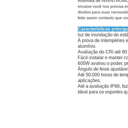
motorista de INVENTRONICS
encaixe você nos precisa e
direitos para suas necessi
feito assim contanto que v
Características princip
luz de inundação do está
À prova de intempéries e
alumínio.
Avaliação do CRI até 80 
Fácil instalar e manter c
600W avaliou o poder, p
Ângulo de feixe ajustável
Até 50.000 horas de tem
aplicações.
Até a avaliação IP66, fa
Ideal para os esportes q