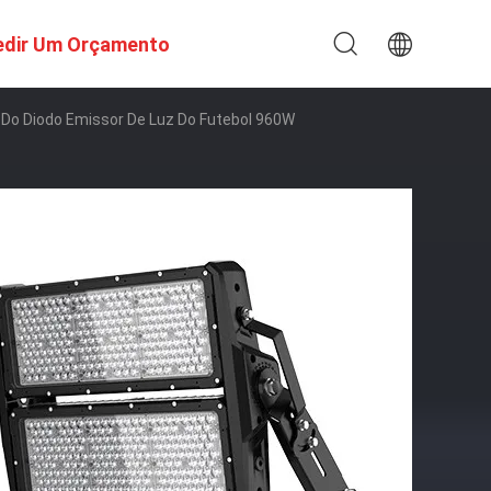
edir Um Orçamento
Do Diodo Emissor De Luz Do Futebol 960W