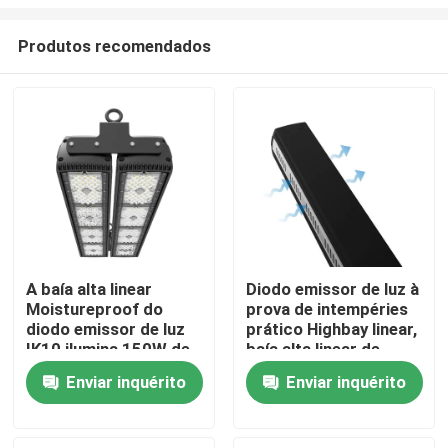
Produtos recomendados
A baía alta linear
Diodo emissor de luz à
Moistureproof do
prova de intempéries
Lar
diodo emissor de luz
prático Highbay linear,
IK10 ilumina 150W de
baía alta linear de
múltiplos propósitos
alumínio 5000K do
Produtos
Enviar inquérito
Enviar inquérito
diodo emissor de luz
vídeos