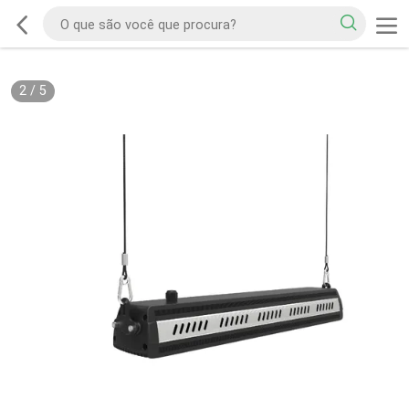
2
/
5