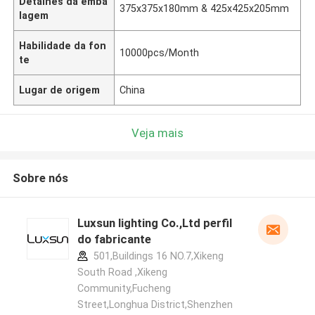
Detalhes da emba
375x375x180mm & 425x425x205mm
lagem
Habilidade da fon
10000pcs/Month
te
Lugar de origem
China
Veja mais
Sobre nós
Luxsun lighting Co.,Ltd perfil
do fabricante
501,Buildings 16 NO.7,Xikeng
South Road ,Xikeng
Community,Fucheng
Street,Longhua District,Shenzhen