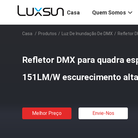
Casa
Quem Somos
Casa
/
Produtos
/
Luz De Inundação De DMX
/
Refletor 
Refletor DMX para quadra es
151LM/W escurecimento alta
Melhor Preço
Envie-Nos