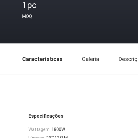
1pc
MOQ
Características
Galeria
Descriç
Especificações
Wattagem:
1800W
Lúmens:
297,135LM