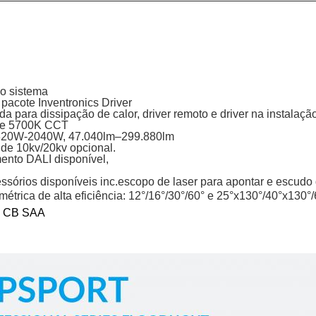
do sistema
pacote Inventronics Driver
da para dissipação de calor, driver remoto e driver na instalaç
 e 5700K CCT
 320W-2040W, 47.040lm–299.880lm
 de 10kv/20kv opcional.
ento DALI disponível,
órios disponíveis inc.escopo de laser para apontar e escudo d
imétrica de alta eficiência: 12°/16°/30°/60° e 25°x130°/40°x13
C CB SAA