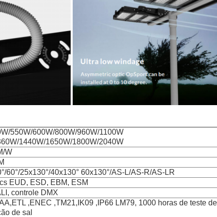
0W/550W/600W/800W/960W/1100W
360W/1440W/1650W/1800W/2040W
M/W
LM
0°/60°/25x130°/40x130° 60x130°/AS-L/AS-R/AS-LR
nics EUD, ESD, EBM, ESM
LI, controle DMX
A,ETL ,ENEC ,TM21,IK09 ,IP66 LM79, 1000 horas de teste de
ção de sal