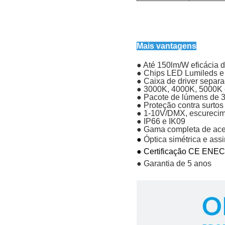
Mais vantagens
● Até 150lm/W eficácia 
● Chips LED Lumileds e 
● Caixa de driver separa
● 3000K, 4000K, 5000K
● Pacote de lúmens de
● Proteção contra surtos
● 1-10V/DMX, escurecim
● IP66 e IK09
● Gama completa de acess
●
Óptica simétrica e ass
● Certificação CE ENE
● Garantia de 5 anos