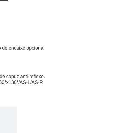
ão de encaixe opcional
e capuz anti-reflexo.
0°/60°x130°/AS-L/AS-R