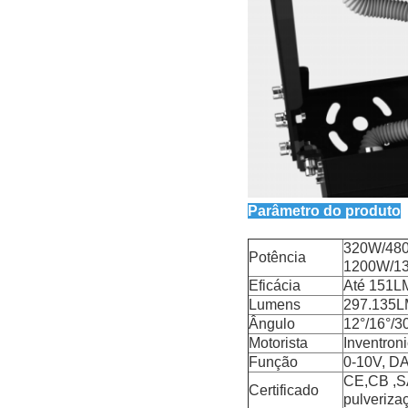
Parâmetro do produto
320W/48
Potência
1200W/1
Eficácia
Até 151L
Lumens
297.135
Ângulo
12°/16°/3
Motorista
Inventro
Função
0-10V, DA
CE,CB ,SA
Certificado
pulveriza