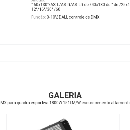
° 60x130°/AS-L/AS-R/AS-LR de /40x130 do ° de /25x1
12°/16°/30° /60
Função:
0-10V, DALI, controle de DMX
GALERIA
 DMX para quadra esportiva 1800W 151LM/W escurecimento altamente 