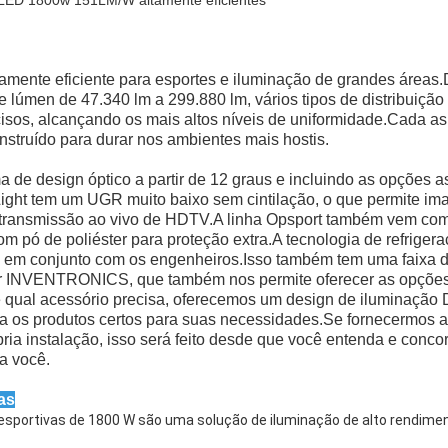
ltamente eficiente para esportes e iluminação de grandes área
lúmen de 47.340 lm a 299.880 lm, vários tipos de distribuição
ecisos, alcançando os mais altos níveis de uniformidade.Cada a
nstruído para durar nos ambientes mais hostis.
de design óptico a partir de 12 graus e incluindo as opções a
Light tem um UGR muito baixo sem cintilação, o que permite i
de transmissão ao vivo de HDTV.A linha Opsport também vem 
com pó de poliéster para proteção extra.A tecnologia de refrige
a em conjunto com os engenheiros.Isso também tem uma faixa d
ver INVENTRONICS, que também nos permite oferecer as opçõe
de qual acessório precisa, oferecemos um design de iluminaçã
a os produtos certos para suas necessidades.Se fornecermos a
ria instalação, isso será feito desde que você entenda e conco
a você.
cas
esportivas de 1800 W são uma solução de iluminação de alto rendime