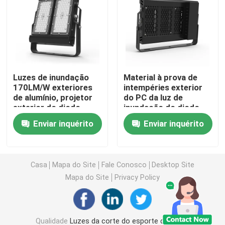
Luz de inundação de DMX
Projetores do campo de tênis
Luzes de inundação
Material à prova de
170LM/W exteriores
intempéries exterior
Luzes de rua exteriores do diodo emissor de luz
de alumínio, projetor
do PC da luz de
exterior do diodo
inundação do diodo
emissor de luz de
emissor de luz da casa
Luzes exteriores do ponto do diodo emissor de luz
Enviar inquérito
Enviar inquérito
Multiscene
da C.A. 100-227V
Luzes altas do mastro do diodo emissor de luz
Casa
Mapa do Site
Fale Conosco
Desktop Site
Mapa do Site
Privacy Policy
luz alta da baía do UFO
Luzes altas lineares da baía do diodo emissor de luz
Qualidade
Luzes da corte do esporte do diodo