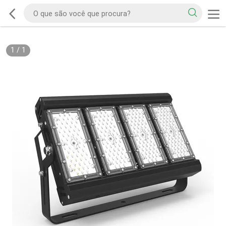
1
/
1