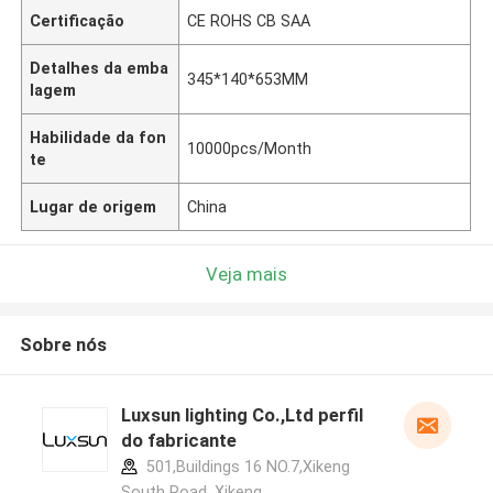
Certificação
CE ROHS CB SAA
Detalhes da emba
345*140*653MM
lagem
Habilidade da fon
10000pcs/Month
te
Lugar de origem
China
Veja mais
Sobre nós
Luxsun lighting Co.,Ltd perfil
do fabricante
501,Buildings 16 NO.7,Xikeng
South Road ,Xikeng