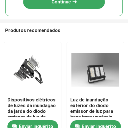
Continue
Produtos recomendados
Lar
Dispositivos elétricos
Luz de inundação
de luzes da inundação
exterior do diodo
Produtos
da jarda do diodo
emissor de luz para
emissor de luz de
bens impermeáveis
80W-250W IP65 de
exteriores
Enviar inquérito
Enviar inquérito
vídeos