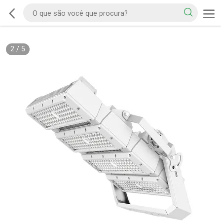
2
/
5