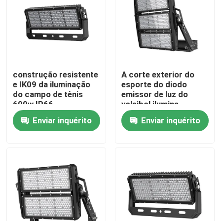
SOBRE E.U.
Excursão da fábrica
construção resistente
A corte exterior do
e IK09 da iluminação
esporte do diodo
Controle da qualidade
do campo de tênis
emissor de luz do
600w IP66
voleibol ilumina
Multiscene prático
Enviar inquérito
Enviar inquérito
Peça umas citações
Luzes da corte do esporte do diodo emissor de luz
LUZ DO ESTÁDIO DO DIODO EMISSOR DE LUZ
Luz de inundação exterior do diodo emissor de luz