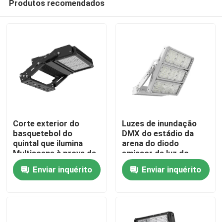
Produtos recomendados
Corte exterior do
Luzes de inundação
basquetebol do
DMX do estádio da
quintal que ilumina
arena do diodo
Multiscene à prova de
emissor de luz do
Lar
intempéries
poder superior 2000W
Enviar inquérito
Enviar inquérito
DALI Dimming
Produtos
vídeos