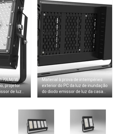
o 170LM/W
Material à prova de intempéries
o, projetor
exterior do PC da luz de inundação
issor de luz
do diodo emissor de luz da casa
da C.A. 100-227V