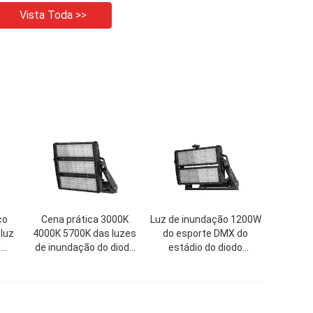
Vista Toda >>
ço
Cena prática 3000K
Luz de inundação 1200W
 luz
4000K 5700K das luzes
do esporte DMX do
e
de inundação do diodo
estádio do diodo
DMX
emissor de luz de IP66
emissor de luz 1800W
DMX multi