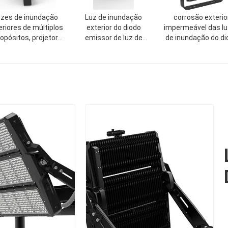
uzes de inundação
Luz de inundação
corrosão exterio
eriores de múltiplos
exterior do diodo
impermeável das l
opósitos, projetor
emissor de luz de
de inundação do di
ico do diodo emissor
170LM/W IK10 para a cor
emissor de luz 50
e luz de Dimmable
do preto do CCT 5000K
60Hz anti
da casa