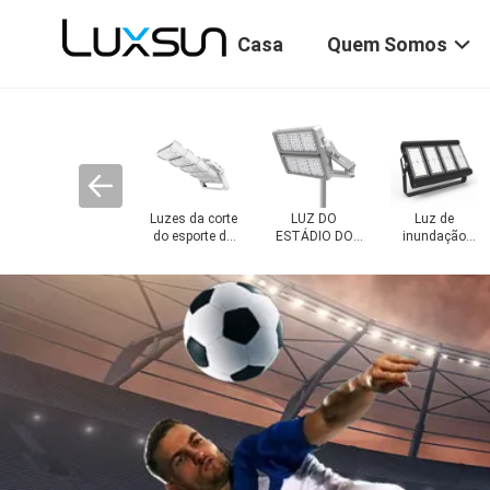
Casa
Quem Somos
z alta da baía
Luzes altas
Luzes de área
do UFO
lineares da baía
LED exteriores
do diodo
emissor de luz