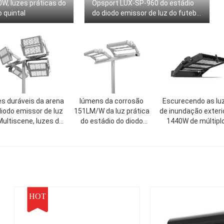
W, luzes práticas do
Opsport LUX-SP-960 do estádio
o quintal
do diodo emissor de luz do futebol
960W
s duráveis da arena
lúmens da corrosão
Escurecendo as lu
diodo emissor de luz
151LM/W da luz prática
de inundação exteri
Multiscene, luzes de
do estádio do diodo
1440W de múltipl
ndação de DMX para
emissor de luz 960W
propósitos do está
 passo de futebol
anti
151LM/W
HOT