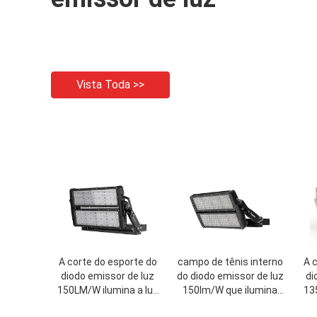
Vista Toda >>
A corte do esporte do
campo de tênis interno
A 
diodo emissor de luz
do diodo emissor de luz
di
150LM/W ilumina a luz
150lm/W que ilumina
13
exterior do basquetebol
299880lm SAA habilitado
alta