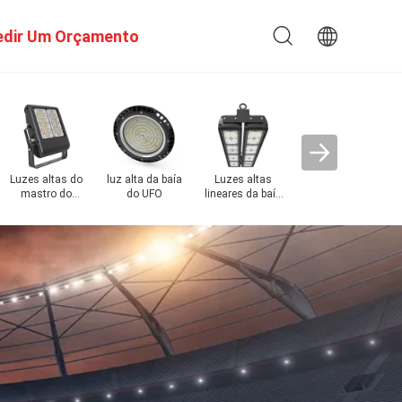
edir Um Orçamento
Luzes da cort
do esporte d
diodo emisso
de luz