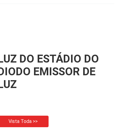
ados
campo de tênis
151LM/W
LUZ DO ESTÁDIO DO
DIODO EMISSOR DE
LUZ
Vista Toda >>