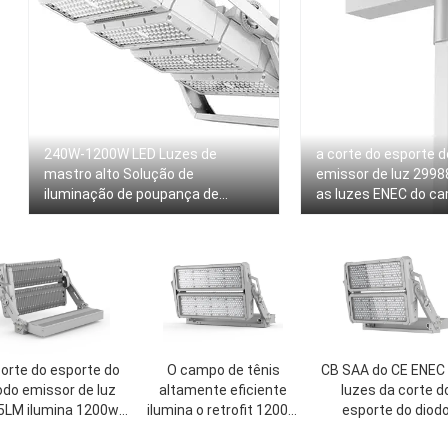
240W-1200W LED Luzes de
a corte do esporte d
mastro alto Solução de
emissor de luz 2998
iluminação de poupança de
as luzes ENEC do ca
energia
do diodo emissor de 
corte do esporte do
O campo de tênis
CB SAA do CE ENEC
odo emissor de luz
altamente eficiente
luzes da corte d
5LM ilumina 1200w
ilumina o retrofit 1200W
esporte do diod
mente eficiente para
do diodo emissor de luz
emissor de luz de 