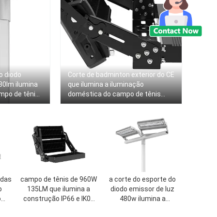
o diodo
Corte de badminton exterior do CE
80lm ilumina
que ilumina a iluminação
mpo de tênis
doméstica do campo de tênis
luz
1200w
 das
campo de tênis de 960W
a corte do esporte do
o
135LM que ilumina a
diodo emissor de luz
o
construção IP66 e IK09
480w ilumina a
800W
resistente
iluminação exterior do