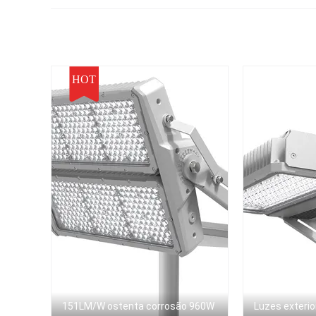
1200w
a i
HOT
151LM/W ostenta corrosão 960W
Luzes exterio