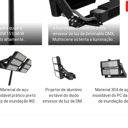
 para quadra
A inundação durável do diodo
800W 151LM/W
emissor de luz de Dimmable DMX,
to altamente
Multiscene ostenta a iluminação
da corte
Material de aço
Projetor de alumínio
Material 304 de a
idável prático preto
estável do diodo
inoxidável do PC da
uz de inundação IK09
emissor de luz de DMX,
de inundação d
de DMX
iluminação de múltiplos
Dimmable 5000K 
propósitos da corte do
esporte interno