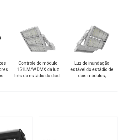
zes
Controle do módulo
Luz de inundação
ores
151LM/W DMX da luz
estável do estádio de
os
três do estádio do diodo
dois módulos,
dio
emissor de luz da corte
iluminação à prova de
do esporte
intempéries dos
esportes do diodo
emissor de luz