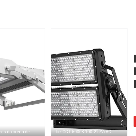
luminação da grande
960W 1100W habilit
área
res da arena de
luz CCT 5000K 100-227V/AC