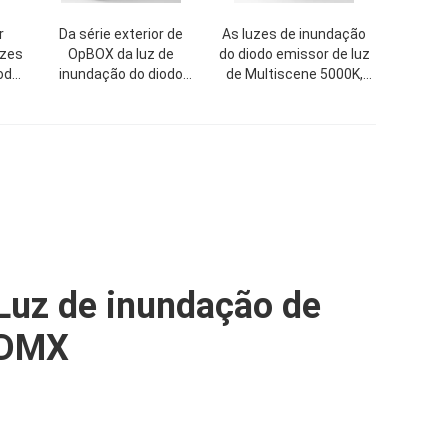
r
Da série exterior de
As luzes de inundação
uzes
OpBOX da luz de
do diodo emissor de luz
odo
inundação do diodo
de Multiscene 5000K,
Hz-
emissor de luz de IP65
ponto do diodo emissor
80W-250W material de
de luz IK10 iluminam
alumínio
exterior
Luz de inundação de
DMX