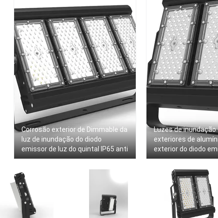
Corrosão exterior de Dimmable da
Luzes de inundaçã
luz de inundação do diodo
exteriores de alumíni
emissor de luz do quintal IP65 anti
exterior do diodo em
de Multiscene