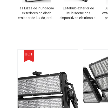
as luzes de inundação
Estábulo exterior de
L
exteriores do diodo
Multiscene dos
ext
emissor de luz do jardim
dispositivos elétricos de
pr
5000K protegem contra
luz da inundação do
prát
intempéries de múltiplos
diodo emissor de luz da
d
propósitos
anti corrosão
HOT