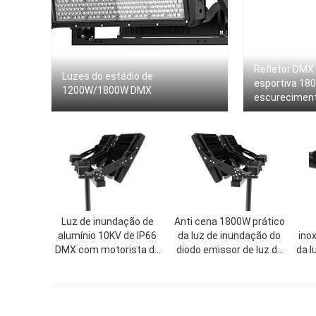
Refletor DMX
Luzes do estádio de
esportiva 1
1200W/1800W DMX
escurecimen
eficiente
Luz de inundação de
Anti cena 1800W prático
alumínio 10KV de IP66
da luz de inundação do
inox
DMX com motorista de
diodo emissor de luz da
da l
Inventronics
corrosão DMX multi