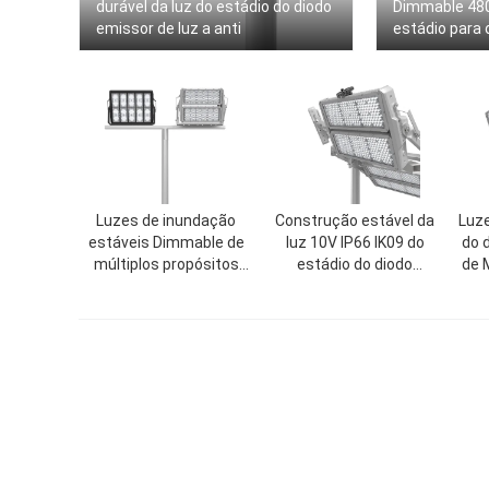
durável da luz do estádio do diodo
Dimmable 480
emissor de luz a anti
estádio para 
Luzes de inundação
Construção estável da
Luze
estáveis Dimmable de
luz 10V IP66 IK09 do
do 
múltiplos propósitos
estádio do diodo
de 
exterior dos esportes do
emissor de luz do
inu
diodo emissor de luz
controle de DMX
o