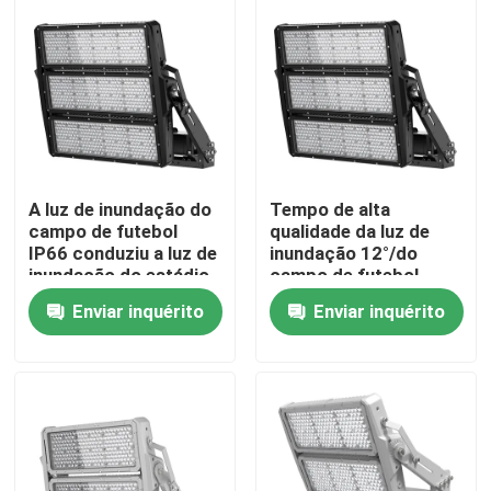
SOBRE E.U.
Excursão da fábrica
Controle da qualidade
A luz de inundação do
Tempo de alta
campo de futebol
qualidade da luz de
IP66 conduziu a luz de
inundação 12°/do
Peça umas citações
inundação do estádio
campo de futebol
com Ra>70/80/90
IP66
Enviar inquérito
Enviar inquérito
16°/30°/60°/25x130°/60x
Luzes da corte do esporte do diodo emissor de luz
até 000hours
LUZ DO ESTÁDIO DO DIODO EMISSOR DE LUZ
Luz de inundação exterior do diodo emissor de luz