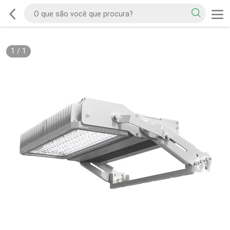
1
/
1