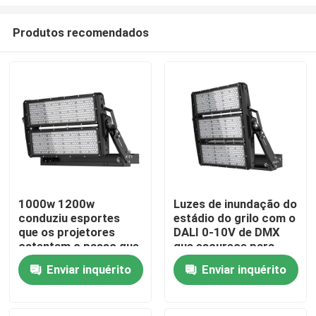
Produtos recomendados
1000w 1200w
Luzes de inundação do
conduziu esportes
estádio do grilo com o
Lar
que os projetores
DALI 0-10V de DMX
ostentam o passo que
que escurece para
ilumina as luzes de
grandes estádios
Produtos
Enviar inquérito
Enviar inquérito
inundação conduzidas
a rendimento elevado
vídeos