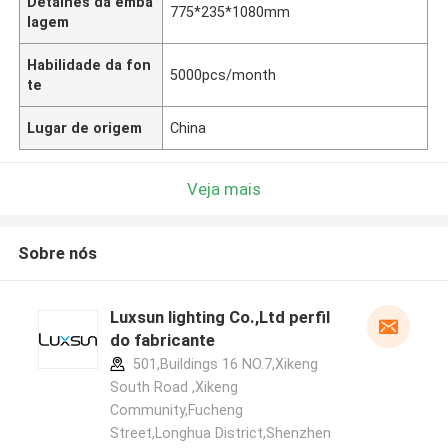
Detalhes da emba
775*235*1080mm
lagem
Habilidade da fon
5000pcs/month
te
Lugar de origem
China
Veja mais
Sobre nós
Luxsun lighting Co.,Ltd perfil
do fabricante
501,Buildings 16 NO.7,Xikeng
South Road ,Xikeng
Community,Fucheng
Street,Longhua District,Shenzhen