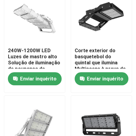
240W-1200W LED
Corte exterior do
Luzes de mastro alto
basquetebol do
Solução de iluminação
quintal que ilumina
de poupança de
Multiscene à prova de
energia
intempéries
Enviar inquérito
Enviar inquérito
Lar
Produtos
vídeos