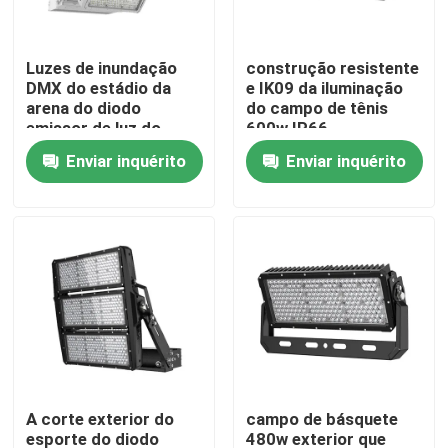
SOBRE E.U.
Luzes de inundação
construção resistente
DMX do estádio da
e IK09 da iluminação
arena do diodo
do campo de tênis
Excursão da fábrica
emissor de luz do
600w IP66
poder superior 2000W
Enviar inquérito
Enviar inquérito
DALI Dimming
Controle da qualidade
Peça umas citações
Luzes da corte do esporte do diodo emissor de luz
LUZ DO ESTÁDIO DO DIODO EMISSOR DE LUZ
A corte exterior do
campo de básquete
Luz de inundação exterior do diodo emissor de luz
esporte do diodo
480w exterior que