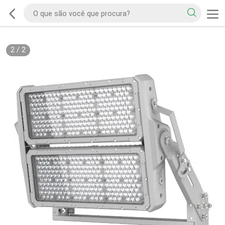
2
/
2