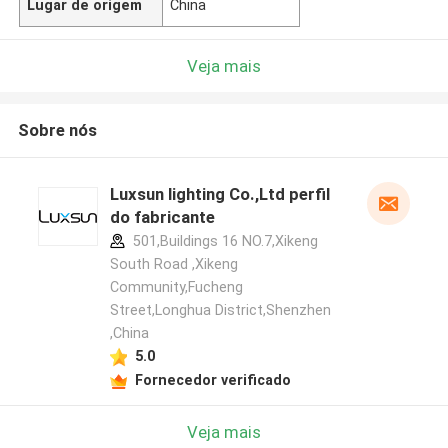
Lugar de origem
China
Veja mais
Sobre nós
Luxsun lighting Co.,Ltd perfil
do fabricante
501,Buildings 16 NO.7,Xikeng
South Road ,Xikeng
Community,Fucheng
Street,Longhua District,Shenzhen
,China
5.0
Fornecedor verificado
Veja mais